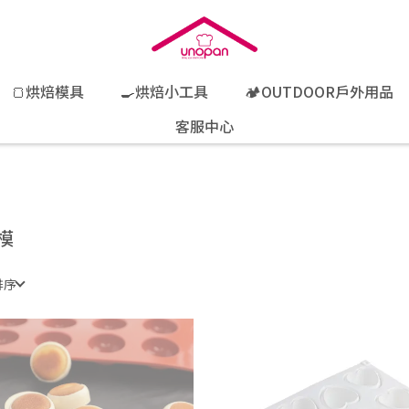
🍞烘焙模具
🍳烘焙小工具
🏕️OUTDOOR戶外用品
客服中心
模
排序