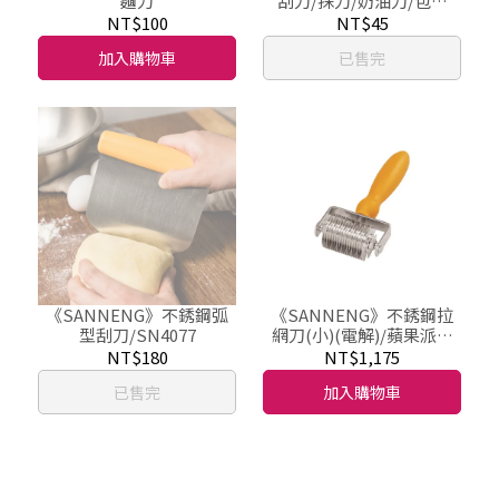
麵刀
刮刀/抹刀/奶油刀/包餡
匙/SN4061
NT$100
NT$45
加入購物車
已售完
《SANNENG》不銹鋼弧
《SANNENG》不銹鋼拉
型刮刀/SN4077
網刀(小)(電解)/蘋果派網
格/餡餅網格(任選尺寸)
NT$180
NT$1,175
已售完
加入購物車