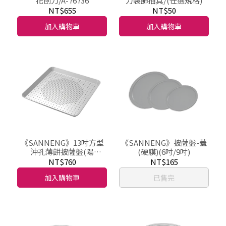
花刨刀/A-76736
力裝飾插具/(任選規格)
NT$655
NT$50
加入購物車
加入購物車
《SANNENG》13吋方型
《SANNENG》披薩盤-蓋
沖孔薄餅披薩盤(陽
(硬膜)(6吋/9吋)
極)/SN5733
NT$760
NT$165
加入購物車
已售完