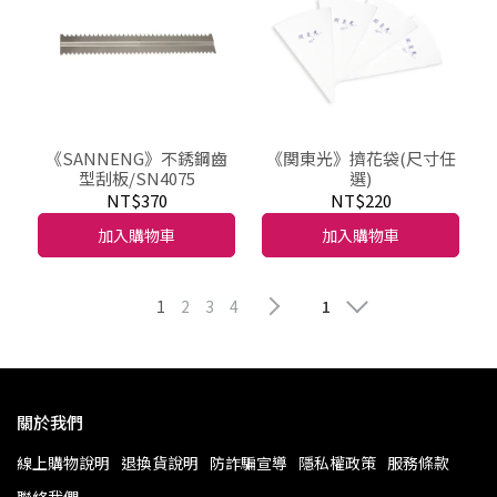
《SANNENG》不銹鋼齒
《関東光》擠花袋(尺寸任
型刮板/SN4075
選)
NT$370
NT$220
加入購物車
加入購物車
1
2
3
4
1
關於我們
線上購物說明
退換貨說明
防詐騙宣導
隱私權政策
服務條款