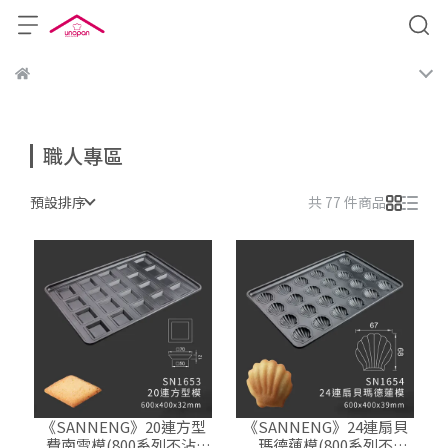
職人專區
預設排序
共 77 件商品
《SANNENG》20連方型
《SANNENG》24連扇貝
費南雪模(800系列不沾)
瑪德蓮模(800系列不