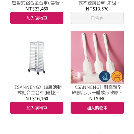
密封式鋁合金台車(陽極)-
式不銹鋼台車-未組
未組裝/SN1961
裝/SN1971
NT$23,460
NT$13,570
加入購物車
已售完
《SANNENG》18層活動
《SANNENG》耐高熱全
式鋁合金台車(陽極)
矽膠刮刀/一體成形矽膠刮
SN1991 SN1976 SN1990
刀/刮刀-大小
NT$16,160
NT$440
SN1975
加入購物車
加入購物車