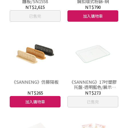
麵板/SN1558
鋼扣環式粉篩-網
NT$2,615
NT$790
已售完
加入購物車
《SANNENG》仿藤隔板
《SANNENG》17吋塑膠
托盤-透明藍色/展示
盤/SN4325
NT$265
NT$273
加入購物車
已售完