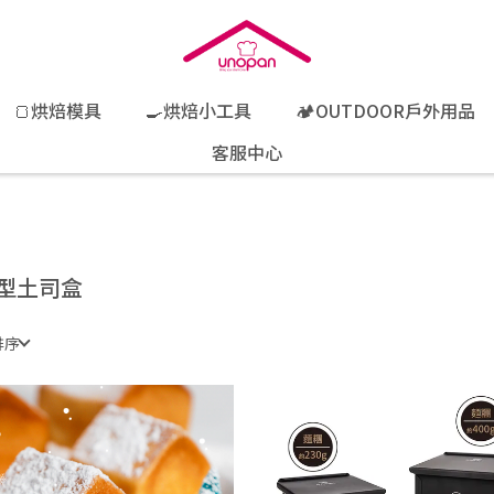
🍞烘焙模具
🍳烘焙小工具
🏕️OUTDOOR戶外用品
客服中心
型土司盒
排序