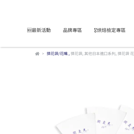
🆕最新活動
品牌專區
🎖️烘焙檢定專區
擠花袋/花嘴
,
擠花袋
,
其他日本進口系列
,
擠花袋 