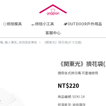
🍞烘焙模具
🍳烘焙小工具
🏕️OUTDOOR戶外用品
客服中心
花嘴
,
職人專區
,
烘焙檢定專區
《関東光》擠花袋(尺寸任選)
《関東光》擠花袋(
適用各式擠花嘴 可重複使用
NT$220
商品編號:
SEKI-14
供貨狀況:
尚有庫存