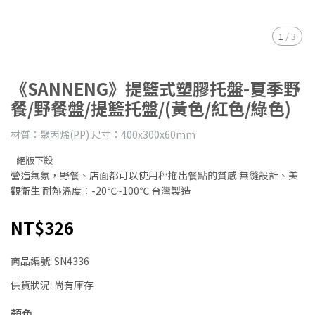
1
/
3
《SANNENG》提籃式塑膠托盤-夏季野
餐/野餐盤/提籃托盤/(黃色/紅色/綠色)
材質：聚丙烯(PP) 尺寸：400x300x60mm
絕版下殺
營造氣氛，野餐、店面都可以使用秤拖出餐點的質感 無縫設計、美
觀衛生 耐熱溫度︰-20℃~100℃ 台灣製造
NT$326
商品編號:
SN4336
供貨狀況:
尚有庫存
顏色