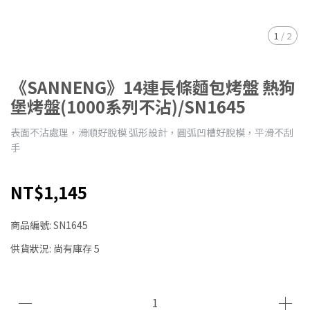
1
/
2
《SANNENG》14連長條麵包烤盤 熱狗
堡烤盤(1000系列不沾)/SN1645
表面不沾處理，滑順好脫模 弧形設計，圓弧凹槽好脫模，平滑不刮
手
NT$1,145
商品編號:
SN1645
供貨狀況:
尚有庫存 5