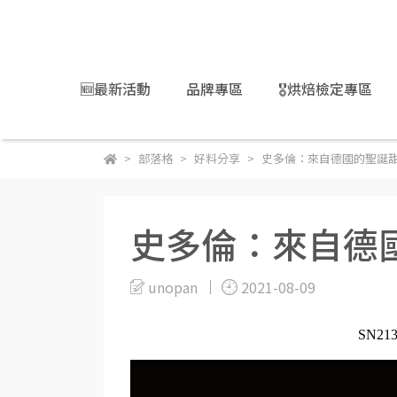
🆕最新活動
品牌專區
🎖️烘焙檢定專區
部落格
好料分享
史多倫：來自德國的聖誕
史多倫：來自德
unopan
2021-08-09
SN213