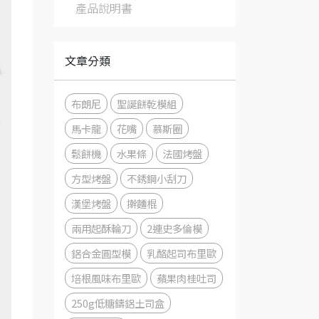
產品說明書
文章分類
布朗尼
聖誕餅乾模組
馬卡龍
花嘴
慕斯圈
鬆餅機
水果條
法國烤盤
方型烤盤
不銹鋼小刮刀
漢堡烤盤
擀麵棍
兩用起酥輪刀
2連史多倫模
鋁合金圓型模
乳酪起司布里歐
培根風味布里歐
蘋果肉桂吐司
250g低糖鑄鋁土司盒