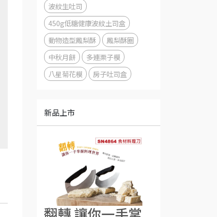
波紋生吐司
450g低糖健康波紋土司盒
動物造型鳳梨酥
鳳梨酥圈
中秋月餅
多連栗子模
八星菊花模
房子吐司盒
新品上市
翻轉 讓你一手掌