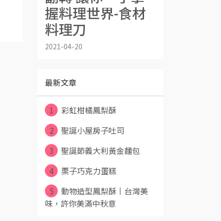
握料理世界-食材
料理刀
2021-04-20
最新文章
1
彩虹柑橘鳳梨酥
2
聖誕小屋房子吐司
3
聖誕節義大利黃金麵包
4
栗子巧克力蛋糕
5
動物造型鳳梨酥丨台灣美
味，許你美滿中秋意