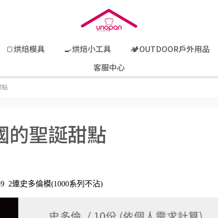
🍞烘焙模具
🍳烘焙小工具
🏕️OUTDOOR戶外用品
客服中心
甜點
國的聖誕甜點
9 2
連史多倫模
(1000
系列不沾
)