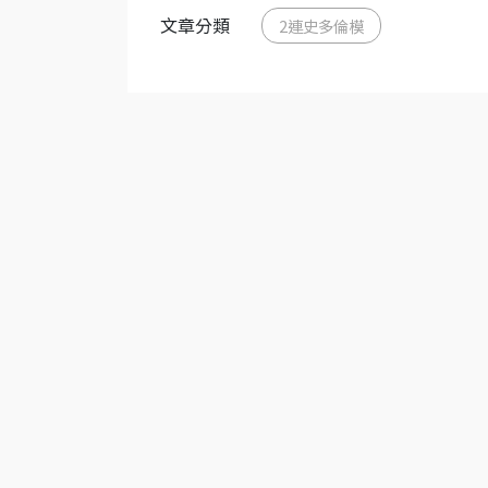
文章分類
2連史多倫模