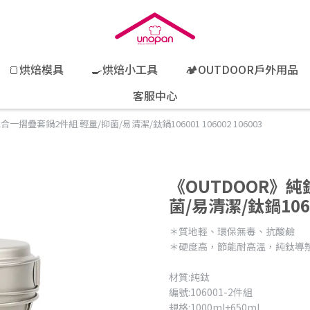
🍞烘焙模具
🍳烘焙小工具
🏕️OUTDOOR戶外用品
客服中心
一摺疊套鍋2件組 輕量/抑菌/易清潔/鈦鍋106001 106002 106003
《OUTDOOR》
菌/易清潔/鈦鍋10600
＊質地輕、環保無毒、抗酸鹼
＊硬度高，節能耐高溫，純鈦導
材質:純鈦
編號:106001-2件組
規格:1000ml+650ml