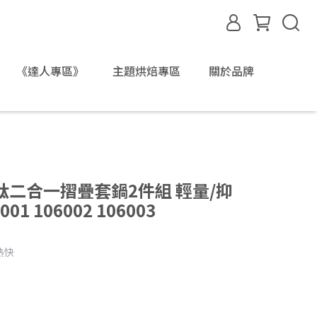
《達人專區》
主題烘焙專區
關於品牌
純鈦二合一摺疊套鍋2件組 輕量/抑
1 106002 106003
熱快