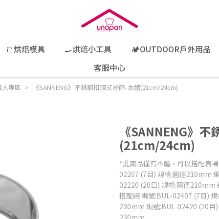
🍞烘焙模具
🍳烘焙小工具
🏕️OUTDOOR戶外用品
客服中心
職人專區
《SANNENG》不銹鋼扣環式粉篩-本體(21cm/24cm)
《SANNENG》
(21cm/24cm)
*此商品僅有本體，可以搭配賣場:不
02207 (7目) 規格:圓徑210mm 編
02220 (20目) 規格:圓徑210mm
搭配網 編號:BUL-02407 (7目) 
230mm 編號:BUL-02420 (20目
230mm