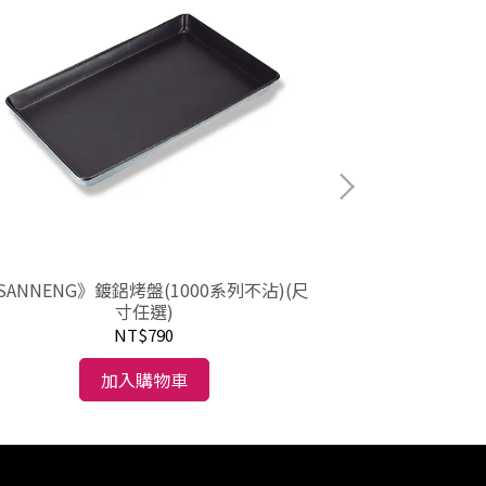
《SANNENG》
SANNENG》鍍鋁烤盤(1000系列不沾)(尺
寸任選)
NT$790
加入購物車