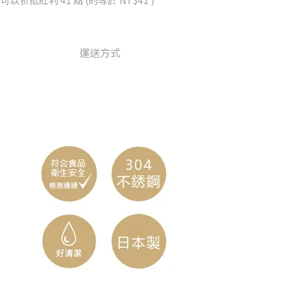
 」可以折抵紅利
41
點 (約等於
NT$41
)
運送方式