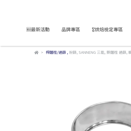
🆕最新活動
品牌專區
🎖️烘焙檢定專區
桿麵棍/過篩
,
粉篩
,
SANNENG 三能
,
擀麵棍 過篩
,