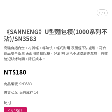
1
/
1
《SANNENG》U型麵包模(1000系列不
沾)/SN3583
高強度鋁合金，材質輕，導熱快，輕巧耐用 表面經不沾處理，符合
食品安全衛生 表面滑順易脫模，好清洗! 深色不沾塗層更聚熱，有效
縮短烘烤時間，降低成本。
NT$180
商品編號:
SN3583
供貨狀況:
尚有庫存 14
尺寸
SN3583