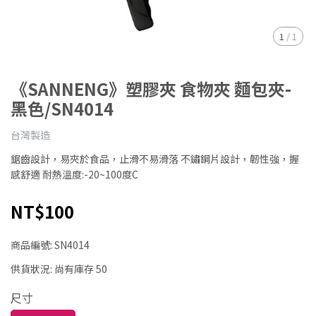
1
/
1
《SANNENG》塑膠夾 食物夾 麵包夾-
黑色/SN4014
台灣製造
鋸齒設計，易夾於食品，止滑不易滑落 不鏽鋼片設計，韌性強，握
感舒適 耐熱溫度:-20~100度C
NT$100
商品編號:
SN4014
供貨狀況:
尚有庫存 50
尺寸