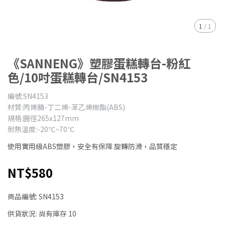
1
/
1
《SANNENG》塑膠蛋糕轉台-粉紅
色/10吋蛋糕轉台/SN4153
編號:SN4153
材質:丙烯腈-丁二烯-苯乙烯樹酯(ABS)
規格:圓徑265x127mm
耐熱溫度:-20℃~70℃
使用實用級ABS塑膠，安全有保障 旋轉防滑，品質穩定
NT$580
商品編號:
SN4153
供貨狀況:
尚有庫存 10