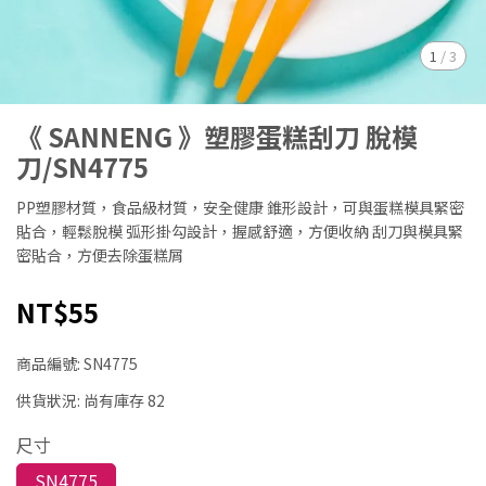
1
/
3
《 SANNENG 》塑膠蛋糕刮刀 脫模
刀/SN4775
PP塑膠材質，食品級材質，安全健康 錐形設計，可與蛋糕模具緊密
貼合，輕鬆脫模 弧形掛勾設計，握感舒適，方便收納 刮刀與模具緊
密貼合，方便去除蛋糕屑
NT$55
商品編號:
SN4775
供貨狀況:
尚有庫存 82
尺寸
SN4775